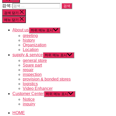
검색:
검색 닫기
메뉴 닫기
About us
하위 메뉴 표시
greeting
history
Organization
Location
supply & service
하위 메뉴 표시
general store
Spare part
repair
inspection
provision & bonded stores
logistics
Video Enhancer
Customer Center
하위 메뉴 표시
Notice
inquiry
HOME